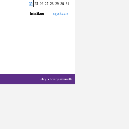
35
25
26
27
28
29
30
31
heinäkuu
syyskuu »
Tehty Yhdistysavaimella