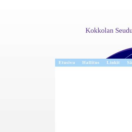
Kokkolan Seudun
Etusivu
Hallitus
Linkit
S