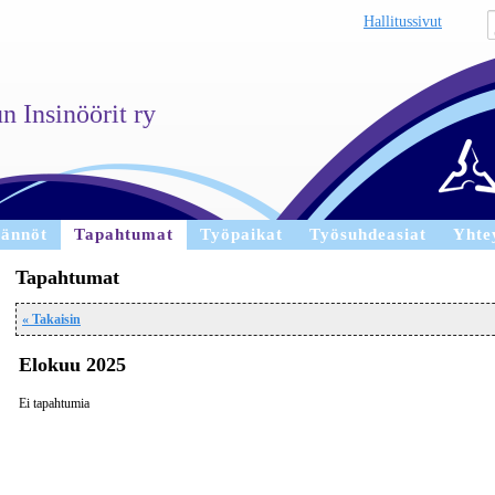
Hallitussivut
 Insinöörit ry
äännöt
Tapahtumat
Työpaikat
Työsuhdeasiat
Yhte
Tapahtumat
« Takaisin
Elokuu 2025
Ei tapahtumia