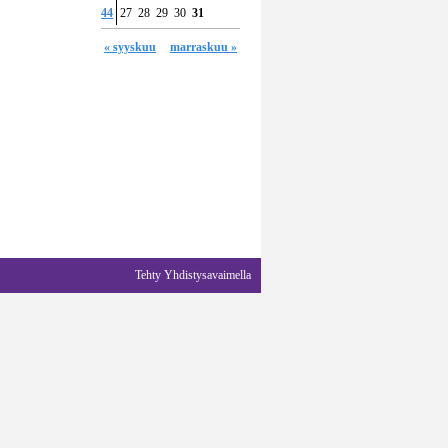
44
27
28
29
30
31
« syyskuu
marraskuu »
Tehty Yhdistysavaimella