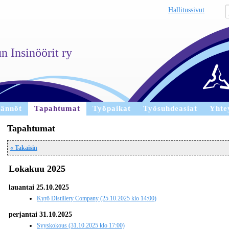
Hallitussivut
 Insinöörit ry
äännöt
Tapahtumat
Työpaikat
Työsuhdeasiat
Yhte
Tapahtumat
« Takaisin
Lokakuu 2025
lauantai 25.10.2025
Kyrö Distillery Company (25.10.2025 klo 14:00)
perjantai 31.10.2025
Syyskokous (31.10.2025 klo 17:00)