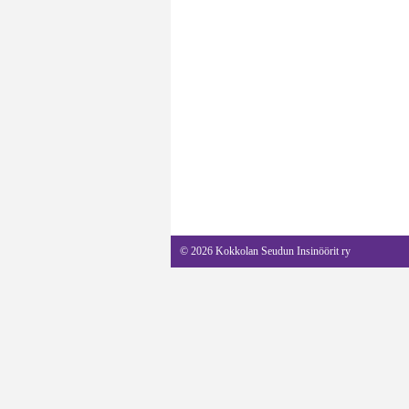
©
2026 Kokkolan Seudun Insinöörit ry