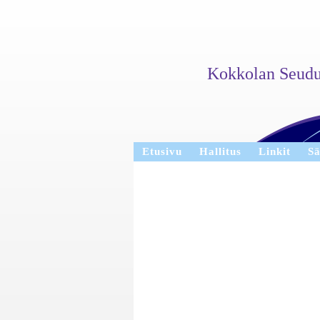
Kokkolan Seudun
Etusivu
Hallitus
Linkit
S