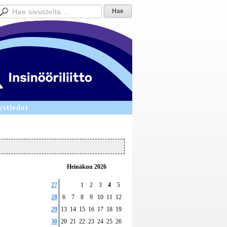
ystiedot
Heinäkuu 2026
27
1
2
3
4
5
28
6
7
8
9
10
11
12
29
13
14
15
16
17
18
19
30
20
21
22
23
24
25
26