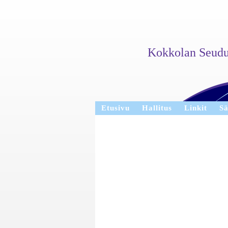
Kokkolan Seudun
Etusivu
Hallitus
Linkit
S