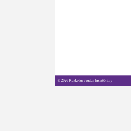
©
2026 Kokkolan Seudun Insinöörit ry