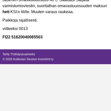
varmistumisviestin, suoritathan omavastuuosuuden maksun
heti
KSI:n tilille. Muuten varaus raukeaa.
Paikkoja rajallisesti.
viitteeksi 0013
FI22 51620040065503
Tehty Yhdistysavaimella
©
2026 Kokkolan Seudun Insinöörit ry