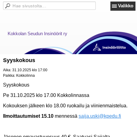
Valikko
Kokkolan Seudun Insinöörit ry
Syyskokous
Aika:
31.10.2025 klo 17:00
Paikka:
Kokkolinna
Syyskokous
Pe 31.10.2025 klo 17.00 Kokkolinnassa
Kokouksen jälkeen klo 18.00 ruokailu ja viinienmaistelua.
Ilmoittautumiset 15.10
mennessä
saija.uski@kpedu.fi
Jäsenen omavastuuosuus 40 €. Saatuasi Saijalta