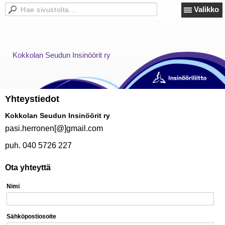
Valikko
Kokkolan Seudun Insinöörit ry
Yhteystiedot
Kokkolan Seudun Insinöörit ry
pasi.herronen[@]gmail.com
puh. 040 5726 227
Ota yhteyttä
Nimi
Sähköpostiosoite