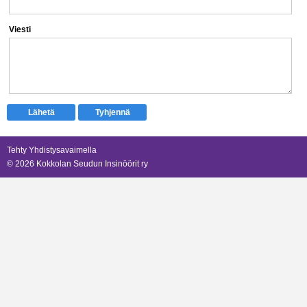
Viesti
Tehty Yhdistysavaimella
©
2026 Kokkolan Seudun Insinöörit ry